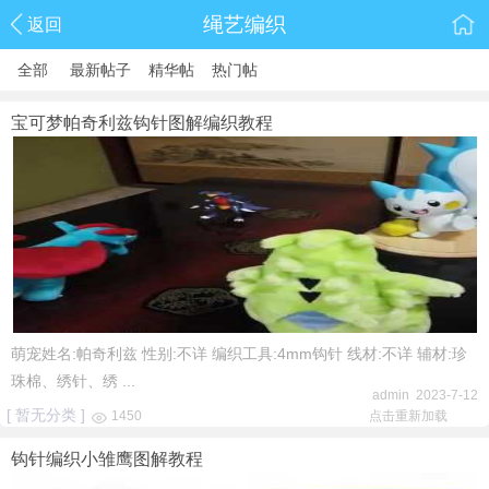
绳艺编织
返回
全部
最新帖子
精华帖
热门帖
宝可梦帕奇利兹钩针图解编织教程
萌宠姓名:帕奇利兹 性别:不详 编织工具:4mm钩针 线材:不详 辅材:珍
珠棉、绣针、绣 ...
admin 2023-7-12
[ 暂无分类 ]
1450
点击重新加载
钩针编织小雏鹰图解教程