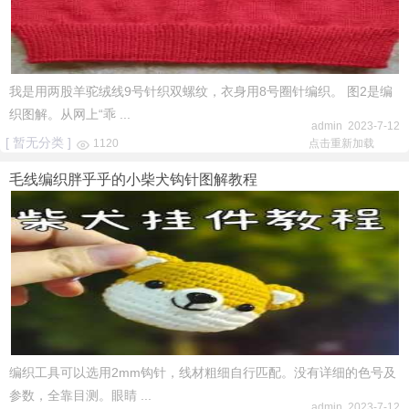
我是用两股羊驼绒线9号针织双螺纹，衣身用8号圈针编织。 图2是编
织图解。从网上“乖 ...
admin 2023-7-12
[ 暂无分类 ]
1120
点击重新加载
毛线编织胖乎乎的小柴犬钩针图解教程
编织工具可以选用2mm钩针，线材粗细自行匹配。没有详细的色号及
参数，全靠目测。眼睛 ...
admin 2023-7-12