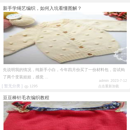
新手学绳艺编织，如何入坑看懂图解？
先说明我的情况，纯新手小白，今年四月份买了一份材料包，尝试钩
了两个变装娃娃，感觉 ...
admin 2023-7-12
[ 暂无分类 ]
1295
点击重新加载
豆豆棒针毛衣编织教程