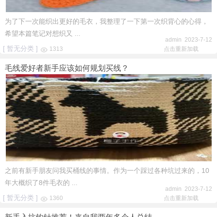
为了下一次能织出更好的毛衣，我整理了一下第一次织背心的心得，
希望本篇笔记对想织又 ...
admin 2023-7-12
[ 暂无分类 ]
1313
点击重新加载
毛线爱好者新手应该如何规划买线？
之前有新手朋友问我买桶线的事情。作为一个踩过各种坑过来的，10
年大概织了8件毛衣的 ...
admin 2023-7-12
[ 暂无分类 ]
1360
点击重新加载