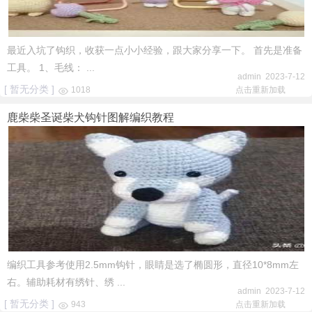
最近入坑了钩织，收获一点小小经验，跟大家分享一下。 首先是准备
工具。 1、毛线： ...
admin 2023-7-12
[ 暂无分类 ]
1018
点击重新加载
鹿柴柴圣诞柴犬钩针图解编织教程
编织工具参考使用2.5mm钩针，眼睛是选了椭圆形，直径10*8mm左
右。辅助耗材有绣针、绣 ...
admin 2023-7-12
[ 暂无分类 ]
943
点击重新加载