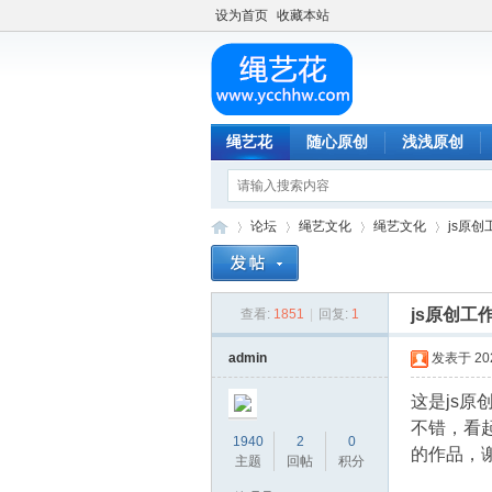
设为首页
收藏本站
绳艺花
随心原创
浅浅原创
论坛
绳艺文化
绳艺文化
js原
js原创
查看:
1851
|
回复:
1
绳
»
›
›
›
admin
发表于 2024
这是js
不错，看
1940
2
0
的作品，
主题
回帖
积分