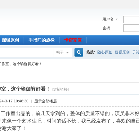
用户名
密码
倔强原创
手指间的旋律
卡密充值
热搜:
随心原创
倔强原创
子
帖子
搜
创工作室，这个瑜伽裤好看！
索
工作室，这个瑜伽裤好看！
[复制链接]
-3-17 10:46:30
|
显示全部楼层
原创工作室出品的，前几天拿到的，整体的质量不错的，演员非常
起来像一个艺术生吧，时间的话不长，我已经发布了，喜欢的自己
谢谢大家了！