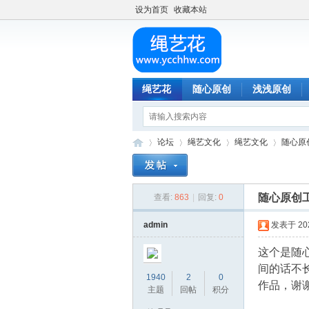
设为首页
收藏本站
绳艺花
随心原创
浅浅原创
论坛
绳艺文化
绳艺文化
随心原
随心原创
查看:
863
|
回复:
0
绳
»
›
›
›
admin
发表于 2024
这个是随
间的话不
1940
2
0
作品，谢
主题
回帖
积分