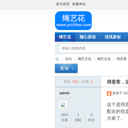
设为首页
收藏本站
绳艺花
随心原创
浅浅原创
论坛
绳艺文化
绳艺文化
得意客
得意客，
查看:
808
|
回复:
0
绳
»
›
›
›
admin
发表于 2024
这个是得
配合的也
1941
2
0
大家了。
主题
回帖
积分