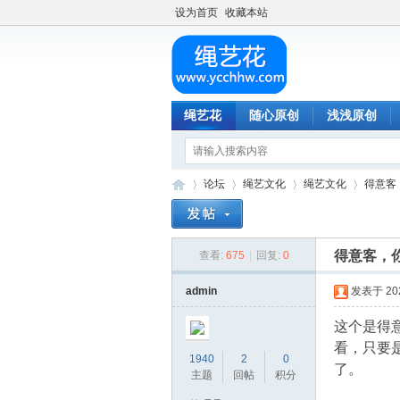
设为首页
收藏本站
绳艺花
随心原创
浅浅原创
论坛
绳艺文化
绳艺文化
得意客
得意客，
查看:
675
|
回复:
0
绳
»
›
›
›
admin
发表于 2024
这个是得
看，只要
1940
2
0
了。
主题
回帖
积分