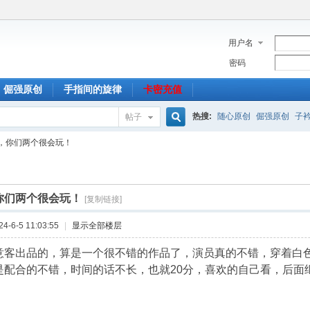
用户名
密码
倔强原创
手指间的旋律
卡密充值
热搜:
随心原创
倔强原创
子
帖子
搜
，你们两个很会玩！
索
你们两个很会玩！
[复制链接]
-6-5 11:03:55
|
显示全部楼层
意客出品的，算是一个很不错的作品了，演员真的不错，穿着白
是配合的不错，时间的话不长，也就20分，喜欢的自己看，后面