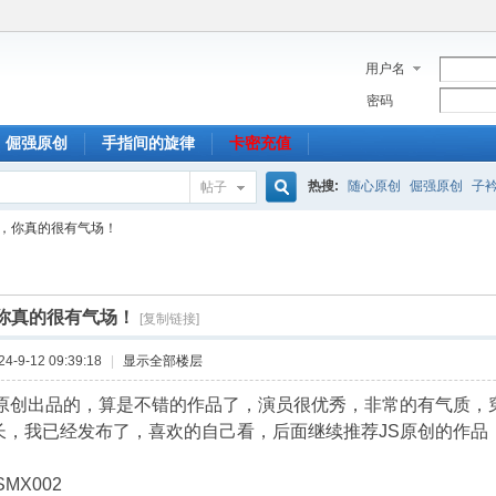
用户名
密码
倔强原创
手指间的旋律
卡密充值
热搜:
随心原创
倔强原创
子
帖子
搜
创，你真的很有气场！
索
，你真的很有气场！
[复制链接]
-9-12 09:39:18
|
显示全部楼层
S原创出品的，算是不错的作品了，演员很优秀，非常的有气质，
长，我已经发布了，喜欢的自己看，后面继续推荐JS原创的作品
MX002