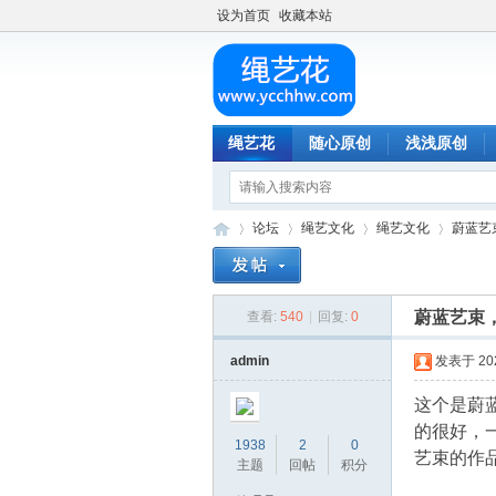
设为首页
收藏本站
绳艺花
随心原创
浅浅原创
论坛
绳艺文化
绳艺文化
蔚蓝艺
蔚蓝艺束
查看:
540
|
回复:
0
绳
»
›
›
›
admin
发表于 2024
这个是蔚
的很好，
1938
2
0
艺束的作
主题
回帖
积分