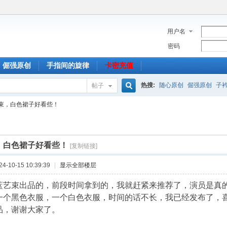
用户名
密码
倔强原创
手指间的旋律
卡密充值
热搜:
随心原创
倔强原创
子
帖子
搜
束，白色裙子好看些！
索
，白色裙子好看些！
[复制链接]
-10-15 10:39:39
|
显示全部楼层
蓝艺束出品的，前段时间拿到的，我就赶紧来推荐了，演员是真
一个黑色衣服，一个白色衣服，时间的话不长，我已经发布了，
品，谢谢大家了。