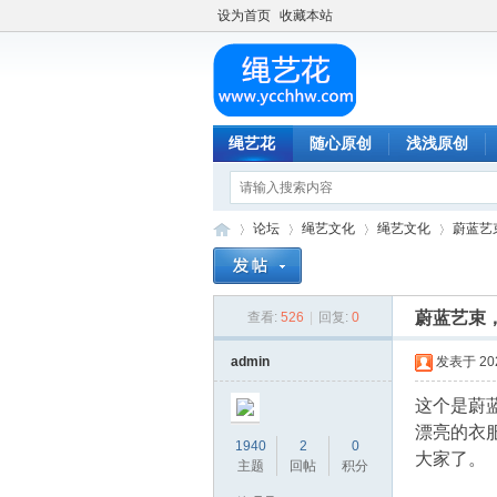
设为首页
收藏本站
绳艺花
随心原创
浅浅原创
论坛
绳艺文化
绳艺文化
蔚蓝艺
蔚蓝艺束
查看:
526
|
回复:
0
绳
»
›
›
›
admin
发表于 2024
这个是蔚
漂亮的衣
1940
2
0
大家了。
主题
回帖
积分