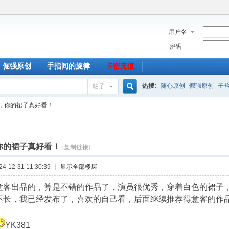
用户名
密码
倔强原创
手指间的旋律
卡密充值
热搜:
随心原创
倔强原创
子
帖子
搜
，你的裙子真好看！
索
你的裙子真好看！
[复制链接]
-12-31 11:30:39
|
显示全部楼层
意客出品的，算是不错的作品了，演员很优秀，穿着白色的裙子
不长，我已经发布了，喜欢的自己看，后面继续推荐得意客的作
YK381