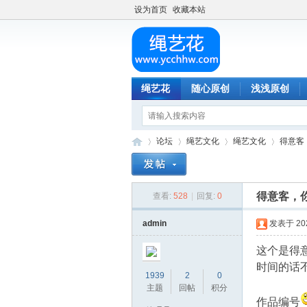
设为首页
收藏本站
绳艺花
随心原创
浅浅原创
论坛
绳艺文化
绳艺文化
得意客
得意客，
查看:
528
|
回复:
0
绳
»
›
›
›
admin
发表于 2024
这个是得
时间的话
1939
2
0
主题
回帖
积分
作品编号