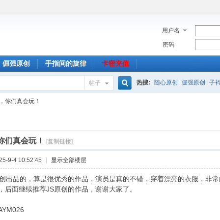
用户名
密码
倔强原创
手指间的旋律
卡密充值
热搜:
随心原创
倔强原创
子
帖子
搜
创，你们真会玩！
索
，你们真会玩！
[复制链接]
-9-4 10:52:45
|
显示全部楼层
原创出品的，算是很优秀的作品，演员是真的不错，穿着漂亮的衣服，非
，后面继续推荐JS原创的作品，谢谢大家了。
YM026