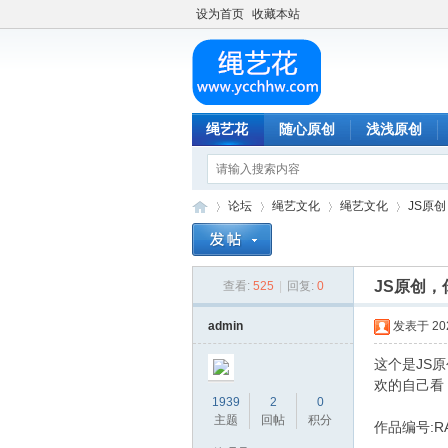
设为首页
收藏本站
绳艺花
随心原创
浅浅原创
论坛
绳艺文化
绳艺文化
JS原
JS原创
查看:
525
|
回复:
0
绳
»
›
›
›
admin
发表于 2025
这个是JS
欢的自己看
1939
2
0
主题
回帖
积分
作品编号:RA