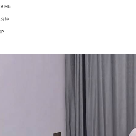
9 MB
2分钟
0P