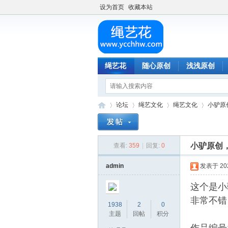
设为首页
收藏本站
绳艺花
随心原创
浅浅原创
论坛
绳艺文化
绳艺文化
小驴原
小驴原创
查看:
359
|
回复:
0
绳
»
›
›
›
admin
发表于 2025
这个是小
非常不错
1938
2
0
主题
回帖
积分