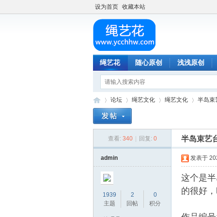
设为首页
收藏本站
绳艺花
随心原创
浅浅原创
论坛
绳艺文化
绳艺文化
半岛束
半岛束艺
查看:
340
|
回复:
0
绳
»
›
›
›
admin
发表于 2025
这个是半
的很好，
1939
2
0
主题
回帖
积分