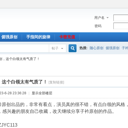
用户名
密码
倔强原创
手指间的旋律
卡密充值
热搜:
随心原创
倔强原创
子
帖子
搜
创，这个白领太有气质了！
索
，这个白领太有气质了！
[复制链接]
-6-28 23:36:28
|
显示全部楼层
衿原创出品的，非常有看点，演员真的很不错，有点白领的风格
分，感兴趣的朋友自己收藏，改天继续分享子衿原创的作品。
JYC113