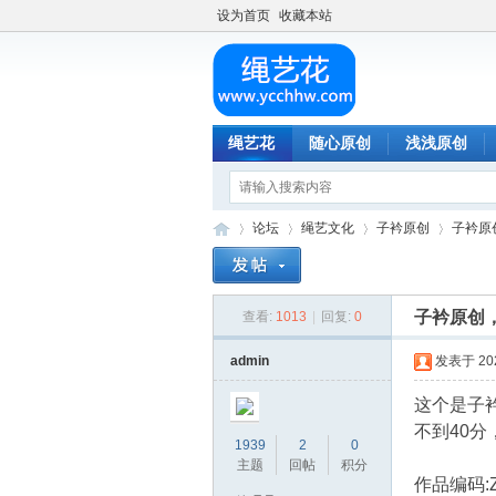
设为首页
收藏本站
绳艺花
随心原创
浅浅原创
论坛
绳艺文化
子衿原创
子衿原
子衿原创
查看:
1013
|
回复:
0
绳
»
›
›
›
admin
发表于 2023
这个是子
不到40
1939
2
0
主题
回帖
积分
作品编码:Z