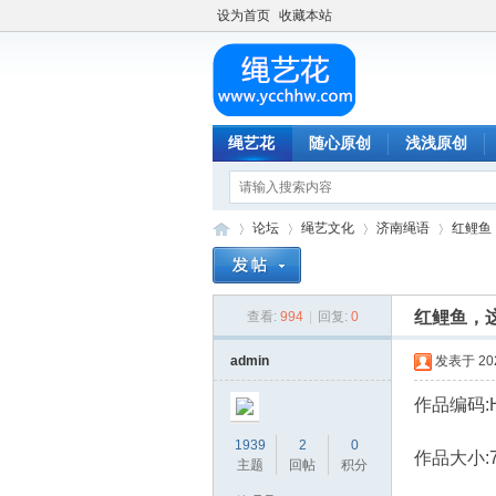
设为首页
收藏本站
绳艺花
随心原创
浅浅原创
论坛
绳艺文化
济南绳语
红鲤鱼
红鲤鱼，
查看:
994
|
回复:
0
绳
»
›
›
›
admin
发表于 2023
作品编码:H
1939
2
0
作品大小:7
主题
回帖
积分