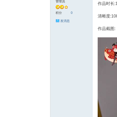
管理员
作品时长:
艺
积分
0
清晰度:10
发消息
作品截图:
花