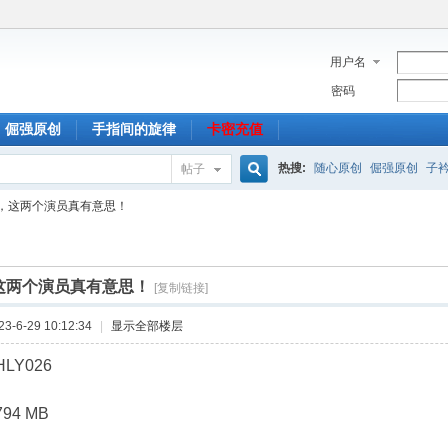
用户名
密码
倔强原创
手指间的旋律
卡密充值
热搜:
随心原创
倔强原创
子
帖子
搜
，这两个演员真有意思！
索
这两个演员真有意思！
[复制链接]
-6-29 10:12:34
|
显示全部楼层
LY026
94 MB