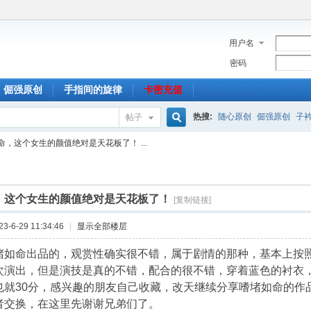
用户名
密码
倔强原创
手指间的旋律
卡密充值
热搜:
随心原创
倔强原创
子
帖子
搜
命，这个女生的颜值绝对是天花板了！ ...
索
，这个女生的颜值绝对是天花板了！
[复制链接]
-6-29 11:34:46
|
显示全部楼层
堵如命出品的，观赏性确实很不错，属于剧情的那种，基本上按
次演出，但是演技是真的不错，配合的很不错，穿着蓝色的衬衣
也就30分，感兴趣的朋友自己收藏，改天继续分享嗜堵如命的作
者交换，在这里先谢谢兄弟们了。