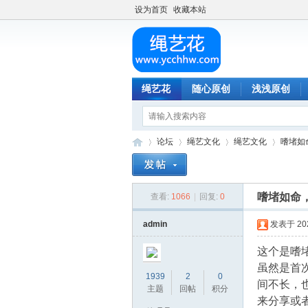
设为首页
收藏本站
绳艺花
随心原创
浅浅原创
论坛
绳艺文化
绳艺文化
嗜堵如
嗜堵如命
查看:
1066
|
回复:
0
绳
»
›
›
›
admin
发表于 2023
这个是嗜
虽然是首
1939
2
0
间不长，
主题
回帖
积分
来分享或