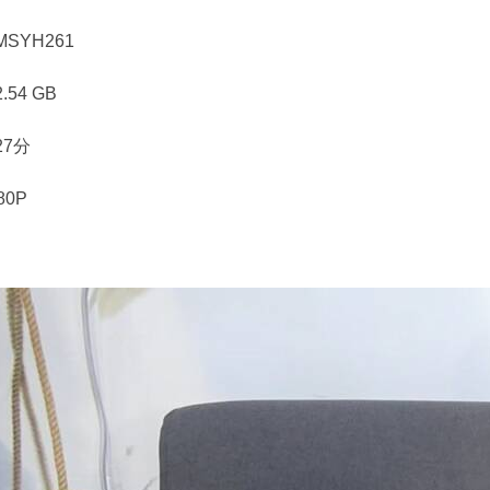
SYH261
54 GB
27分
80P